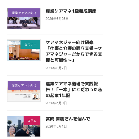
産業ケアマネ1級養成講座
産業ケアマネ向け
2026年6月26日
ケアマネジャー向け研修
セミナー
「仕事と介護の両立支援〜ケ
アマネジャーだからできる支
援と可能性〜」
2026年6月7日
産業ケアマネ道場で実践報
産業ケアマネ向け
告！「一本」にこだわった私
の起業1年記
2026年5月9日
宮崎 直樹さんを偲んで
コラム
2026年5月1日