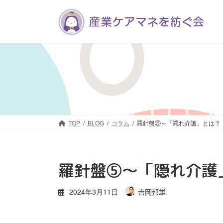
コ
ナ
ン
ビ
テ
ゲ
ン
ー
ツ
シ
へ
ョ
ス
ン
キ
に
ッ
移
プ
動
TOP
BLOG
コラム
羅針盤⑤～「隠れ介護」とは？
羅針盤⑤～「隠れ介護
2024年3月11日
𠮷岡邦雄