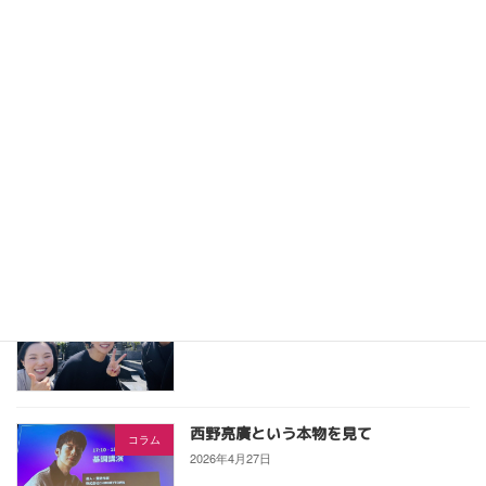
ケアマネジャー向け研修 「仕事と介護
セミナー
の両立支援〜ケアマネジャーだからでき
る支援と可能性〜」
2026年6月7日
産業ケアマネ道場で実践報告！「一本」
産業ケアマネ向け
にこだわった私の起業1年記
2026年5月9日
宮崎 直樹さんを偲んで
コラム
2026年5月1日
西野亮廣という本物を見て
コラム
2026年4月27日