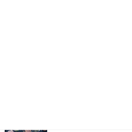
産業ケアマネ1級養成講座
産業ケアマネ向け
2026年6月26日
ケアマネジャー向け研修 「仕事と介護
セミナー
の両立支援〜ケアマネジャーだからでき
る支援と可能性〜」
2026年6月7日
産業ケアマネ道場で実践報告！「一本」
産業ケアマネ向け
にこだわった私の起業1年記
2026年5月9日
宮崎 直樹さんを偲んで
コラム
2026年5月1日