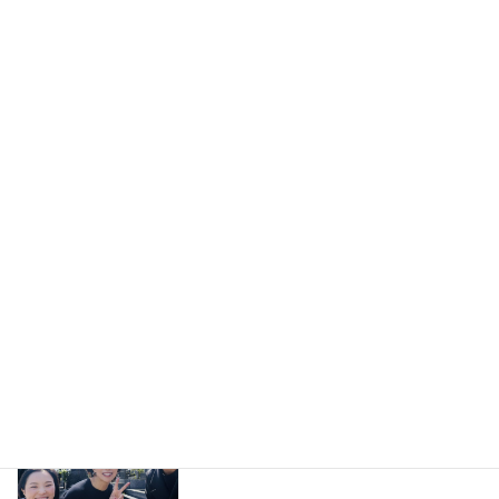
産業ケアマネ1級養成講座
産業ケアマネ向け
2026年6月26日
ケアマネジャー向け研修 「仕事と介護
セミナー
の両立支援〜ケアマネジャーだからでき
る支援と可能性〜」
2026年6月7日
産業ケアマネ道場で実践報告！「一本」
産業ケアマネ向け
にこだわった私の起業1年記
2026年5月9日
宮崎 直樹さんを偲んで
コラム
2026年5月1日