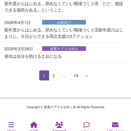
新年度からはじめる、辞めなくていい職場づくり④「ただ、相談
できる場所がある」ということ。
2026年4月1日
企業向け
新年度からはじめる、辞めなくていい職場づくり③新年度のはじ
まりに。今日からできる両立支援の3アクション
2026年3月28日
産業ケアマネ向け
発信は自分を助ける土台になる
投
固
固
固
1
2
…
19
»
定
定
定
稿
ペ
ペ
ペ
ナ
ー
ー
ー
ジ
ジ
ジ
ビ
Copyright © 産業ケアマネを紡ぐ会 All Rights Reserved.
ゲ
ー
MENU
HOME
事務局概要
お知らせ
お問い合わせ