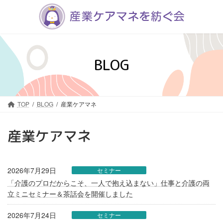
コ
ナ
ン
ビ
テ
ゲ
ン
ー
ツ
シ
へ
ョ
BLOG
ス
ン
キ
に
ッ
移
プ
動
TOP
BLOG
産業ケアマネ
産業ケアマネ
2026年7月29日
セミナー
「介護のプロだからこそ、一人で抱え込まない」仕事と介護の両
立ミニセミナー＆茶話会を開催しました
2026年7月24日
セミナー