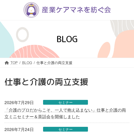
コ
ナ
ン
ビ
テ
ゲ
ン
ー
ツ
シ
へ
ョ
BLOG
ス
ン
キ
に
ッ
移
プ
動
TOP
BLOG
仕事と介護の両立支援
仕事と介護の両立支援
2026年7月29日
セミナー
「介護のプロだからこそ、一人で抱え込まない」仕事と介護の両
立ミニセミナー＆茶話会を開催しました
2026年7月24日
セミナー