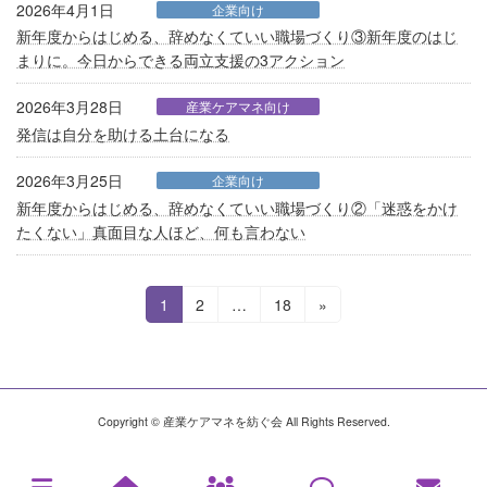
2026年4月1日
企業向け
新年度からはじめる、辞めなくていい職場づくり③新年度のはじ
まりに。今日からできる両立支援の3アクション
2026年3月28日
産業ケアマネ向け
発信は自分を助ける土台になる
2026年3月25日
企業向け
新年度からはじめる、辞めなくていい職場づくり②「迷惑をかけ
たくない」真面目な人ほど、何も言わない
投
固
固
固
1
2
…
18
»
定
定
定
稿
ペ
ペ
ペ
ナ
ー
ー
ー
ジ
ジ
ジ
ビ
Copyright © 産業ケアマネを紡ぐ会 All Rights Reserved.
ゲ