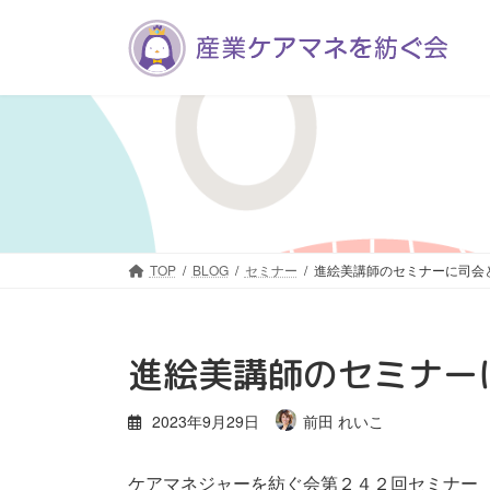
コ
ナ
ン
ビ
テ
ゲ
ン
ー
ツ
シ
へ
ョ
ス
ン
キ
に
ッ
移
プ
動
TOP
BLOG
セミナー
進絵美講師のセミナーに司会
進絵美講師のセミナー
2023年9月29日
前田 れいこ
ケアマネジャーを紡ぐ会第２４２回セミナー