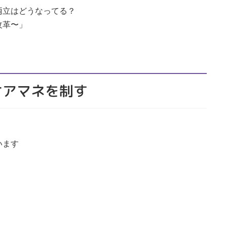
両立はどうなってる？
改革〜」
ケアマネを制す
います