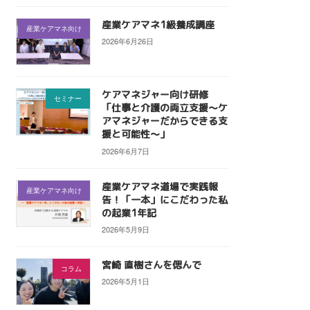
産業ケアマネ1級養成講座
産業ケアマネ向け
2026年6月26日
ケアマネジャー向け研修
セミナー
「仕事と介護の両立支援〜ケ
アマネジャーだからできる支
援と可能性〜」
2026年6月7日
産業ケアマネ道場で実践報
産業ケアマネ向け
告！「一本」にこだわった私
の起業1年記
2026年5月9日
宮崎 直樹さんを偲んで
コラム
2026年5月1日