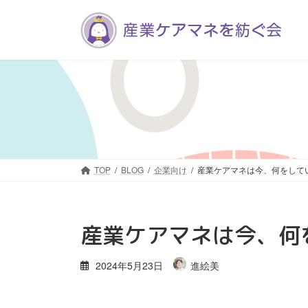
コ
ナ
ン
ビ
テ
ゲ
ン
ー
ツ
シ
へ
ョ
ス
ン
キ
に
ッ
移
プ
動
TOP
BLOG
企業向け
産業ケアマネは今、何をしている
産業ケアマネは今、何を
2024年5月23日
進絵美