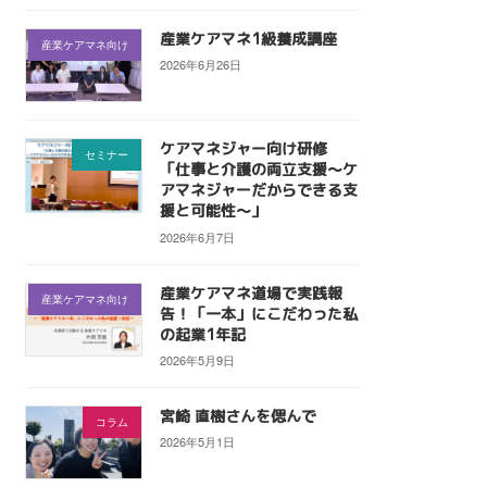
産業ケアマネ1級養成講座
産業ケアマネ向け
2026年6月26日
ケアマネジャー向け研修
セミナー
「仕事と介護の両立支援〜ケ
アマネジャーだからできる支
援と可能性〜」
2026年6月7日
産業ケアマネ道場で実践報
産業ケアマネ向け
告！「一本」にこだわった私
の起業1年記
2026年5月9日
宮崎 直樹さんを偲んで
コラム
2026年5月1日